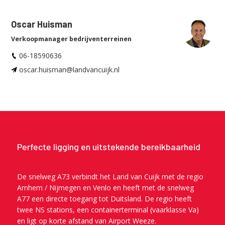
Oscar Huisman
Verkoopmanager bedrijventerreinen
06-18590636
oscar.huisman@landvancuijk.nl
Perfecte ligging en uitstekende bereikbaarheid
De snelweg A73 verbindt het Land van Cuijk met de regio
Arnhem / Nijmegen en Venlo en heeft met de snelweg
A77 een directe toegang tot Duitsland. De regio heeft
twee NS stations, een containerterminal (vaarklasse Va)
en ligt op korte afstand van Airport Weeze.